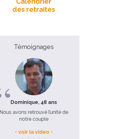
Calendrier
des retraites
Témoignages
Dominique, 48 ans
Véronique, 41 ans
Nous avons retrouvé l’unité de
J'avais besoin de revisiter 
notre couple
fondamentaux de la foi chré
voir la video
voir la video