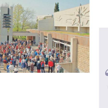
Lucile et Patrick, Mariés - 3
enfant
Une retraite vaut 10 Clubs Med !
voir la video