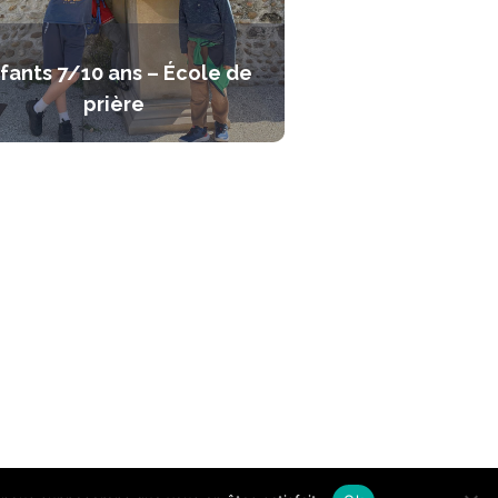
fants 7/10 ans – École de
prière