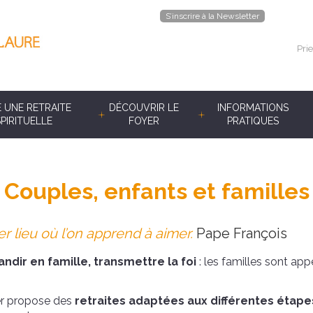
S’inscrire à la Newsletter
Prie
E UNE RETRAITE
DÉCOUVRIR LE
INFORMATIONS
SPIRITUELLE
FOYER
PRATIQUES
Couples, enfants et familles
er lieu où l’on apprend à aimer.
Pape François
ndir en famille, transmettre la foi
: les familles sont app
yer propose des
retraites adaptées aux différentes étapes