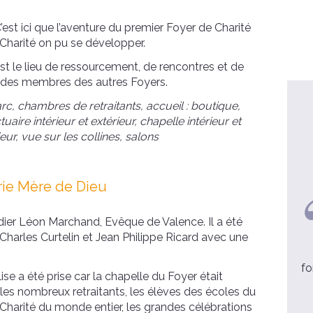
est ici que l’aventure du premier Foyer de Charité
harité on pu se développer.
st le lieu de ressourcement, de rencontres et de
il des membres des autres Foyers.
arc, chambres de retraitants, accueil : boutique,
aire intérieur et extérieur, chapelle intérieur et
eur, vue sur les collines, salons
rie Mère de Dieu
idier Léon Marchand, Evêque de Valence. Il a été
Dominique, 48 ans
 Charles Curtelin et Jean Philippe Ricard avec une
Nous avons retrouvé l’unité de
notre couple
fo
se a été prise car la chapelle du Foyer était
 les nombreux retraitants, les élèves des écoles du
voir la video
harité du monde entier, les grandes célébrations