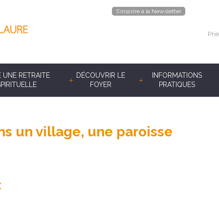
S’inscrire à la Newsletter
Prie
E UNE RETRAITE
DÉCOUVRIR LE
INFORMATIONS
SPIRITUELLE
FOYER
PRATIQUES
ns un village, une paroisse
x