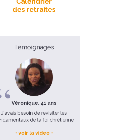
Calendrier
des retraites
Témoignages
Véronique, 41 ans
Père Nicolas, 48 ans
J'avais besoin de revisiter les
On a tellement besoin d
ndamentaux de la foi chrétienne
"décrocher"
voir la video
voir la video