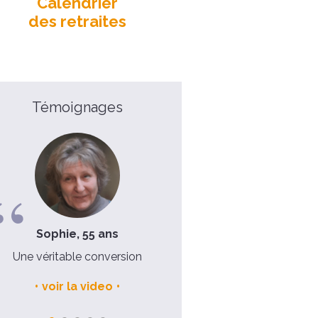
Calendrier
des retraites
Témoignages
Sophie, 55 ans
Père Nicolas, 48 ans
Une véritable conversion
On a tellement besoin d
"décrocher"
voir la video
voir la video