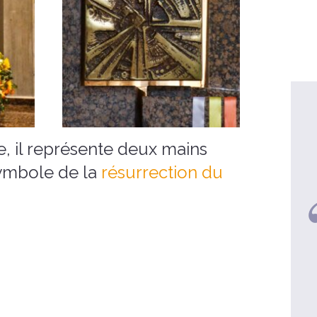
, il représente deux mains
symbole de la
résurrection du
Lucile et Patrick, Mariés - 3
enfant
Une retraite vaut 10 Clubs Med !
voir la video