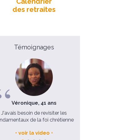
Calendrier
des retraites
Témoignages
Véronique, 41 ans
Lucile et Patrick, Mariés
enfant
J'avais besoin de revisiter les
ndamentaux de la foi chrétienne
Une retraite vaut 10 Clubs 
voir la video
voir la video