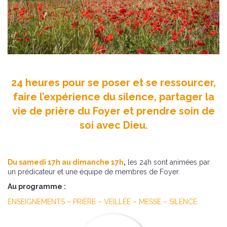
24 heures pour se poser et se ressourcer,
faire l’expérience du silence, partager la
vie de prière du Foyer et prendre soin de
soi avec Dieu.
Du samedi 17h au dimanche 17h
,
les 24h sont animées par
un prédicateur et une équipe de membres de Foyer.
Au programme :
ENSEIGNEMENTS – PRIÈRE – VEILLÉE – MESSE – SILENCE