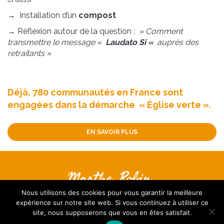
→ Installation d’un
compost
→ Réflexion autour de la question :
» Comment
transmettre le message «
Laudato Si «
auprès des
retraitants »
Déjà, 780 communautés en France sont
engagées dans la démarche « Église verte ».
EN SAVOIR PLUS
Nous contacter
Nous utilisons des cookies pour vous garantir la meilleure
S’inscrire à la Newsletter
expérience sur notre site web. Si vous continuez à utiliser ce
FAQ
site, nous supposerons que vous en êtes satisfait.
Mentions légales