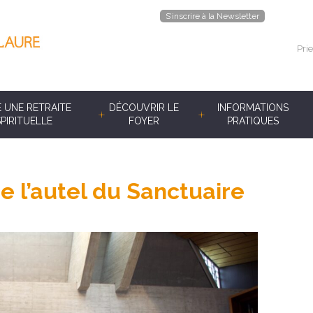
S’inscrire à la Newsletter
Prie
E UNE RETRAITE
DÉCOUVRIR LE
INFORMATIONS
SPIRITUELLE
FOYER
PRATIQUES
re l’autel du Sanctuaire