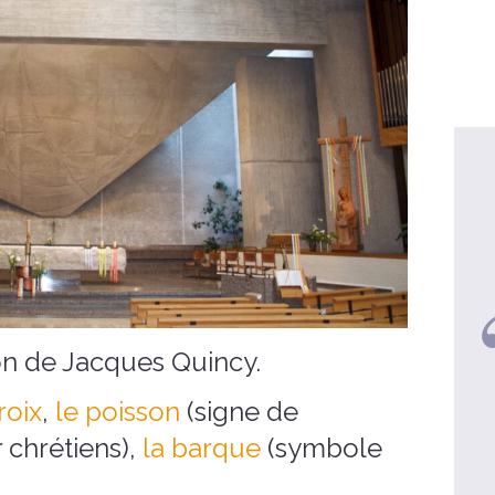
ion de Jacques Quincy.
Laure, 39 ans
Ma semaine avec Dieu pour un
U
roix
,
le poisson
(signe de
nouvel élan dans ma vie
 chrétiens),
la barque
(symbole
voir la video