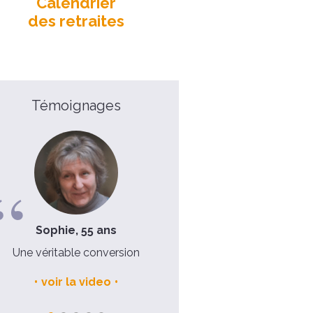
Calendrier
des retraites
Témoignages
Sophie, 55 ans
Père Nicolas, 48 ans
ne véritable conversion
On a tellement besoin de
"décrocher"
voir la video
voir la video