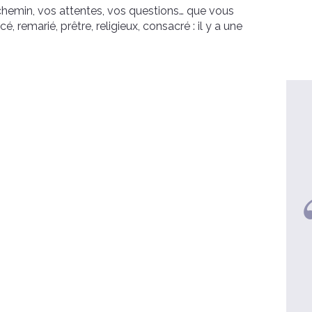
chemin, vos attentes, vos questions… que vous
é, remarié, prêtre, religieux, consacré : il y a une
Lucile et Patrick, Mariés - 3
enfant
Une retraite vaut 10 Clubs Med !
voir la video