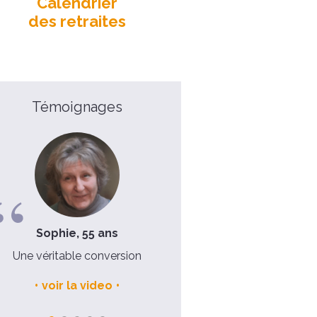
Calendrier
des retraites
Témoignages
Sophie, 55 ans
Véronique, 41 ans
Une véritable conversion
J'avais besoin de revisiter 
fondamentaux de la foi chré
voir la video
voir la video