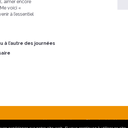
r… aimer encore
 Me voici «
nir à l’essentiel
ou à l’autre des journées
saire
Nous contacter
S’inscrire à la Newsl