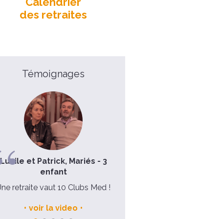
Calendrier
des retraites
Témoignages
Lucile et Patrick, Mariés - 3
Laure, 39 ans
enfant
Ma semaine avec Dieu pou
ne retraite vaut 10 Clubs Med !
nouvel élan dans ma vi
voir la video
voir la video