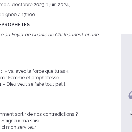
mois, d’octobre 2023 à juin 2024,
de 9h00 à 17h00
 LEPROPHÈTES
re au Foyer de Charité de Châteauneuf, et une
: » va, avec la force que tu as «
am : Femme et prophétesse
– Dieu veut se faire tout petit
Père Nicolas, 48 ans
On a tellement besoin de
"décrocher"
U
omment sortir de nos contradictions ?
 Seigneur m’a saisi
voir la video
ici mon serviteur