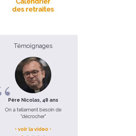
Calendrier
des retraites
Témoignages
Père Nicolas, 48 ans
Dominique, 48 ans
On a tellement besoin de
Nous avons retrouvé l’unit
"décrocher"
notre couple
voir la video
voir la video