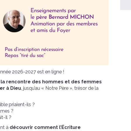
année 2026-2027 est en ligne !
 la rencontre
des hommes et des femmes
ler à Dieu
, jusqu’au
« Notre Père »
, trésor de la
le priaient-ils ?
umes ?
t-Il ?
ont à
découvrir
comment l’Écriture