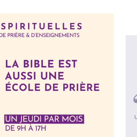
Véronique, 41 ans
Luc
J'avais besoin de revisiter les
fondamentaux de la foi chrétienne
Une 
voir la video