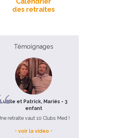
Calendrier
des retraites
Témoignages
ile et Patrick, Mariés - 3
Laure, 39 ans
enfant
Ma semaine avec Dieu pour un
retraite vaut 10 Clubs Med !
nouvel élan dans ma vie
voir la video
voir la video