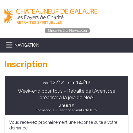
S’inscrire à la Newsletter
NAVIGATION
Inscription
12/12
14/12
ven.
dim.
Week-end pour tous - Retraite de l'Avent : se
préparer à la joie de Noël
ADULTE
Formation sur les fondements de la foi
Vous recevrez prochainement une réponse suite à votre
demande.