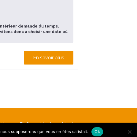
e intérieur demande du temps.
nvitons donc à choisir une date où
En savoir plus
etter
FAQ
Mentions légales
e, nous supposerons que vous en êtes satisfait.
Ok