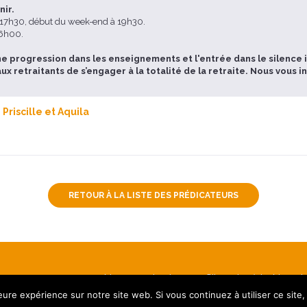
nir.
e 17h30, début du week-end à 19h30.
16h00.
a une progression dans les enseignements et l'entrée dans le silenc
 retraitants de s’engager à la totalité de la retraite. Nous vous i
riscille et Aquila
RETOUR À LA LISTE DES PRÉDICATEURS
Nous contacter
S’inscrire à la Newsl
leure expérience sur notre site web. Si vous continuez à utiliser ce sit