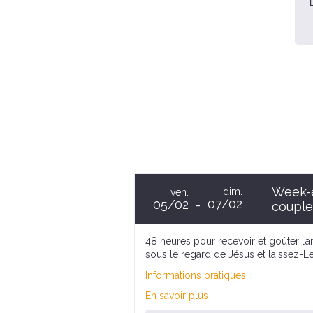
Week-e
dim.
ven.
07/02
05/02
couple
48 heures pour recevoir et goûter l’
sous le regard de Jésus et laissez-Le
Informations pratiques
En savoir plus