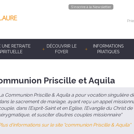
S’inscrire à la Newsletter
Prie
E UNE RETRAITE
DÉCOUVRIR LE
INFORMATIONS
SPIRITUELLE
FOYER
PRATIQUES
ommunion Priscille et Aquila
La Communion Priscille & Aquila a pour vocation singulière 
dans le sacrement de mariage, ayant reçu un appel missionna
couple, dans l’Esprit-Saint et en Eglise, l’Evangile du Christ de
kérygmatique, et susciter d’autres couples missionnaire"
Plus d'informations sur le site "communion Priscille & Aquila"